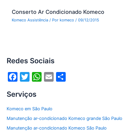
Conserto Ar Condicionado Komeco
Komeco Assistência
/ Por
komeco
/
09/12/2015
Redes Sociais
F
T
W
E
S
a
w
h
m
h
Serviços
c
itt
at
ai
ar
e
er
s
l
e
Komeco em São Paulo
b
A
Manutenção ar-condicionado Komeco grande São Paulo
o
p
Manutenção ar-condicionado Komeco São Paulo
o
p