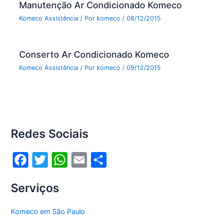
Manutenção Ar Condicionado Komeco
Komeco Assistência
/ Por
komeco
/
08/12/2015
Conserto Ar Condicionado Komeco
Komeco Assistência
/ Por
komeco
/
09/12/2015
Redes Sociais
F
T
W
E
S
a
w
h
m
h
Serviços
c
itt
at
ai
ar
e
er
s
l
e
Komeco em São Paulo