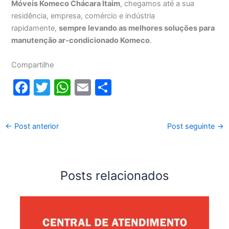
Móveis Komeco Chácara Itaim
, chegamos até a sua
residência, empresa, comércio e indústria
rapidamente,
sempre levando as melhores soluções para
manutenção ar-condicionado Komeco
.
Compartilhe
F
T
W
E
S
a
w
h
m
h
c
itt
at
ai
ar
←
Post anterior
Post seguinte
→
e
er
s
l
e
b
A
o
p
Posts relacionados
o
p
k