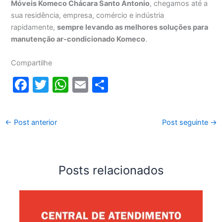
Móveis Komeco Chácara Santo Antonio
, chegamos até a
sua residência, empresa, comércio e indústria
rapidamente,
sempre levando as melhores soluções para
manutenção ar-condicionado Komeco
.
Compartilhe
F
T
W
E
S
a
w
h
m
h
c
itt
at
ai
ar
←
Post anterior
Post seguinte
→
e
er
s
l
e
b
A
o
p
Posts relacionados
o
p
k