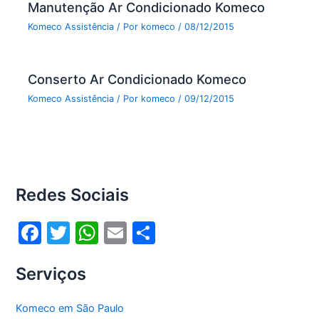
Manutenção Ar Condicionado Komeco
Komeco Assistência
/ Por
komeco
/
08/12/2015
Conserto Ar Condicionado Komeco
Komeco Assistência
/ Por
komeco
/
09/12/2015
Redes Sociais
F
T
W
E
S
a
w
h
m
h
Serviços
c
itt
at
ai
ar
e
er
s
l
e
Komeco em São Paulo