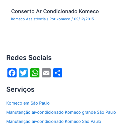
Conserto Ar Condicionado Komeco
Komeco Assistência
/ Por
komeco
/
09/12/2015
Redes Sociais
F
T
W
E
S
a
w
h
m
h
Serviços
c
itt
at
ai
ar
e
er
s
l
e
Komeco em São Paulo
b
A
Manutenção ar-condicionado Komeco grande São Paulo
o
p
Manutenção ar-condicionado Komeco São Paulo
o
p