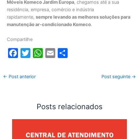
Móveis Komeco Jardim Europa
, chegamos até a sua
residência, empresa, comércio e indústria
rapidamente,
sempre levando as melhores soluções para
manutenção ar-condicionado Komeco
.
Compartilhe
F
T
W
E
S
a
w
h
m
h
c
itt
at
ai
ar
←
Post anterior
Post seguinte
→
e
er
s
l
e
b
A
o
p
Posts relacionados
o
p
k