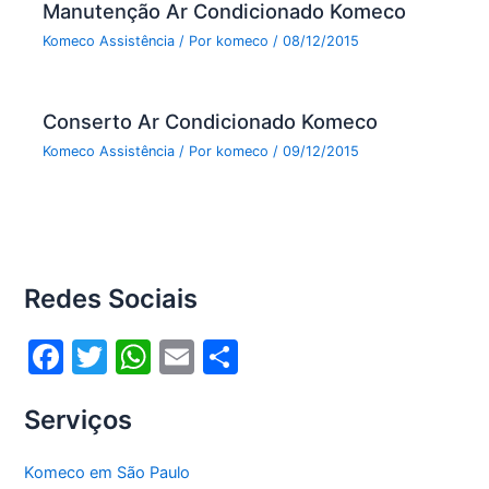
Manutenção Ar Condicionado Komeco
Komeco Assistência
/ Por
komeco
/
08/12/2015
Conserto Ar Condicionado Komeco
Komeco Assistência
/ Por
komeco
/
09/12/2015
Redes Sociais
F
T
W
E
S
a
w
h
m
h
Serviços
c
itt
at
ai
ar
e
er
s
l
e
Komeco em São Paulo