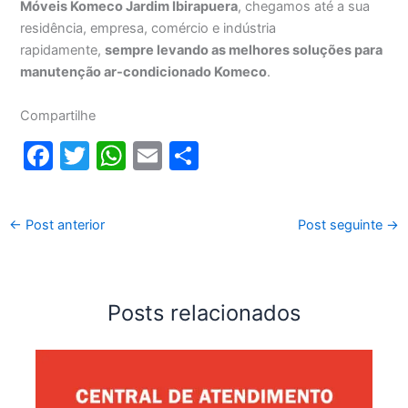
Móveis Komeco Jardim Ibirapuera
, chegamos até a sua
residência, empresa, comércio e indústria
rapidamente,
sempre levando as melhores soluções para
manutenção ar-condicionado Komeco
.
Compartilhe
F
T
W
E
S
a
w
h
m
h
c
itt
at
ai
ar
←
Post anterior
Post seguinte
→
e
er
s
l
e
b
A
o
p
Posts relacionados
o
p
k