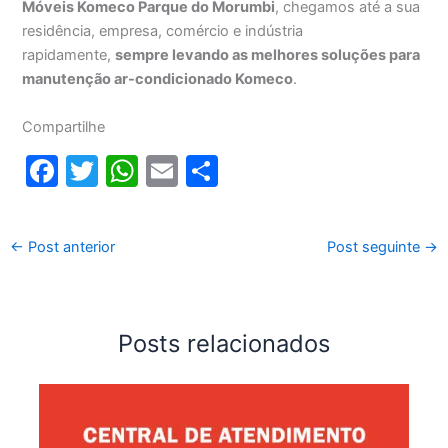
Móveis Komeco Parque do Morumbi
, chegamos até a sua
residência, empresa, comércio e indústria
rapidamente,
sempre levando as melhores soluções para
manutenção ar-condicionado Komeco
.
Compartilhe
F
T
W
E
S
a
w
h
m
h
c
itt
at
ai
ar
←
Post anterior
Post seguinte
→
e
er
s
l
e
b
A
o
p
Posts relacionados
o
p
k