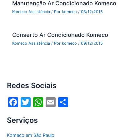
Manutenção Ar Condicionado Komeco
Komeco Assistência
/ Por
komeco
/
08/12/2015
Conserto Ar Condicionado Komeco
Komeco Assistência
/ Por
komeco
/
09/12/2015
Redes Sociais
F
T
W
E
S
a
w
h
m
h
Serviços
c
itt
at
ai
ar
e
er
s
l
e
Komeco em São Paulo