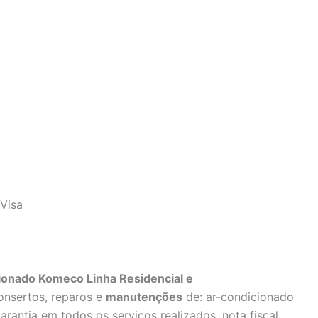
Visa
ionado Komeco Linha Residencial e
onsertos, reparos e
manutenções
de: ar-condicionado
rantia em todos os serviços realizados, nota fiscal,