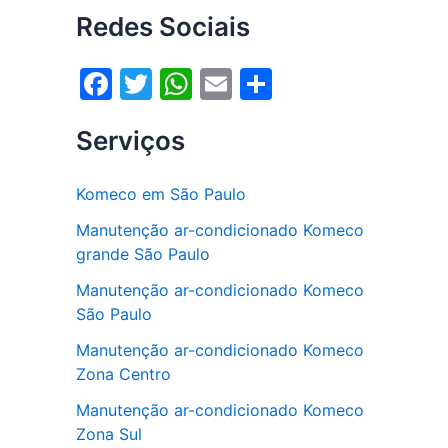
Redes Sociais
F
T
W
E
S
a
w
h
m
h
Serviços
c
itt
at
ai
ar
e
er
s
l
e
Komeco em São Paulo
b
A
Manutenção ar-condicionado Komeco
o
p
grande São Paulo
o
p
Manutenção ar-condicionado Komeco
k
São Paulo
Manutenção ar-condicionado Komeco
Zona Centro
Manutenção ar-condicionado Komeco
Zona Sul