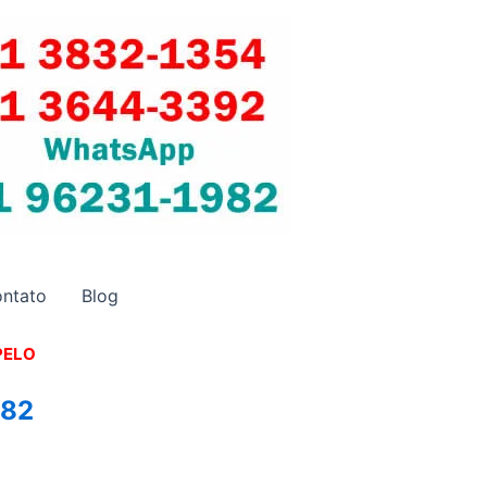
ntato
Blog
PELO
982