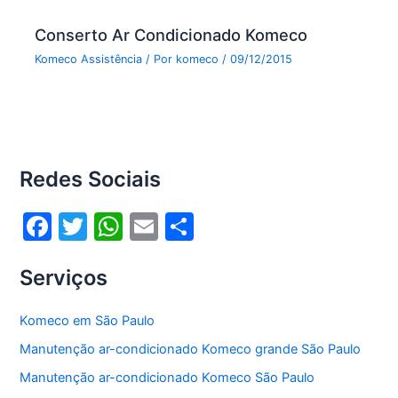
Conserto Ar Condicionado Komeco
Komeco Assistência
/ Por
komeco
/
09/12/2015
Redes Sociais
F
T
W
E
S
a
w
h
m
h
Serviços
c
itt
at
ai
ar
e
er
s
l
e
Komeco em São Paulo
b
A
Manutenção ar-condicionado Komeco grande São Paulo
o
p
Manutenção ar-condicionado Komeco São Paulo
o
p