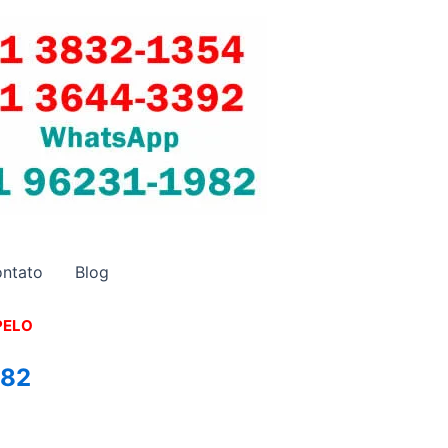
ntato
Blog
PELO
982