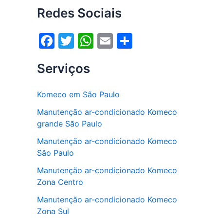
Redes Sociais
F
T
W
E
S
a
w
h
m
h
Serviços
c
itt
at
ai
ar
e
er
s
l
e
Komeco em São Paulo
b
A
Manutenção ar-condicionado Komeco
o
p
grande São Paulo
o
p
Manutenção ar-condicionado Komeco
k
São Paulo
Manutenção ar-condicionado Komeco
Zona Centro
Manutenção ar-condicionado Komeco
Zona Sul