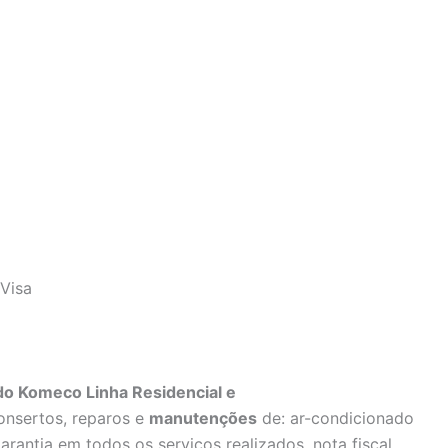
Visa
o Komeco Linha Residencial e
onsertos, reparos e
manutenções
de: ar-condicionado
rantia em todos os serviços realizados, nota fiscal,