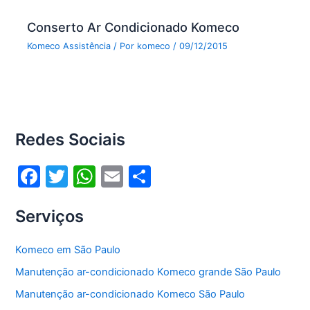
Conserto Ar Condicionado Komeco
Komeco Assistência
/ Por
komeco
/
09/12/2015
Redes Sociais
F
T
W
E
S
a
w
h
m
h
Serviços
c
itt
at
ai
ar
e
er
s
l
e
Komeco em São Paulo
b
A
Manutenção ar-condicionado Komeco grande São Paulo
o
p
Manutenção ar-condicionado Komeco São Paulo
o
p