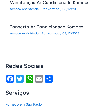
Manutenção Ar Condicionado Komeco
Komeco Assistência
/ Por
komeco
/
08/12/2015
Conserto Ar Condicionado Komeco
Komeco Assistência
/ Por
komeco
/
09/12/2015
Redes Sociais
F
T
W
E
S
a
w
h
m
h
Serviços
c
itt
at
ai
ar
e
er
s
l
e
Komeco em São Paulo