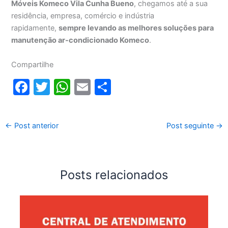
Móveis Komeco Vila Cunha Bueno
, chegamos até a sua
residência, empresa, comércio e indústria
rapidamente,
sempre levando as melhores soluções para
manutenção ar-condicionado Komeco
.
Compartilhe
F
T
W
E
S
a
w
h
m
h
c
itt
at
ai
ar
←
Post anterior
Post seguinte
→
e
er
s
l
e
b
A
o
p
Posts relacionados
o
p
k