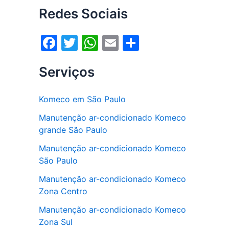
Redes Sociais
F
T
W
E
S
a
w
h
m
h
Serviços
c
itt
at
ai
ar
e
er
s
l
e
Komeco em São Paulo
b
A
Manutenção ar-condicionado Komeco
o
p
grande São Paulo
o
p
Manutenção ar-condicionado Komeco
k
São Paulo
Manutenção ar-condicionado Komeco
Zona Centro
Manutenção ar-condicionado Komeco
Zona Sul