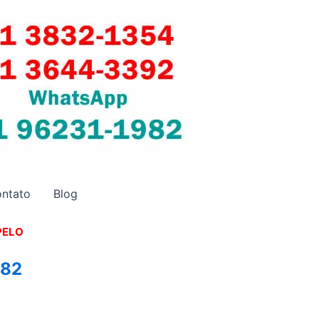
ntato
Blog
PELO
982