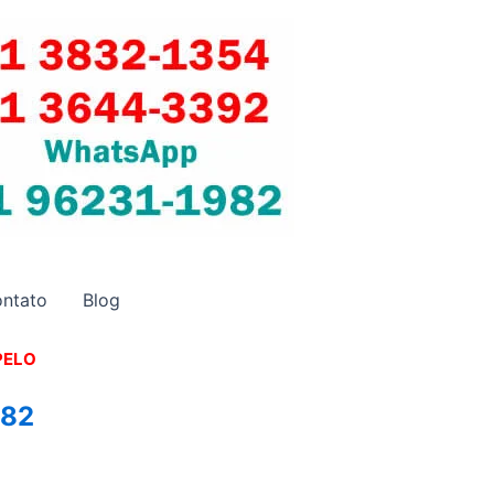
ntato
Blog
PELO
982