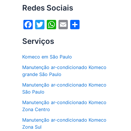
Redes Sociais
F
T
W
E
S
a
w
h
m
h
Serviços
c
itt
at
ai
ar
e
er
s
l
e
Komeco em São Paulo
b
A
Manutenção ar-condicionado Komeco
o
p
grande São Paulo
o
p
Manutenção ar-condicionado Komeco
k
São Paulo
Manutenção ar-condicionado Komeco
Zona Centro
Manutenção ar-condicionado Komeco
Zona Sul