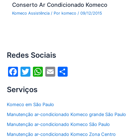
Conserto Ar Condicionado Komeco
Komeco Assistência
/ Por
komeco
/
09/12/2015
Redes Sociais
F
T
W
E
S
a
w
h
m
h
Serviços
c
itt
at
ai
ar
e
er
s
l
e
Komeco em São Paulo
b
A
Manutenção ar-condicionado Komeco grande São Paulo
o
p
Manutenção ar-condicionado Komeco São Paulo
o
p
Manutenção ar-condicionado Komeco Zona Centro