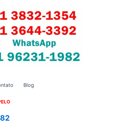
ntato
Blog
PELO
982