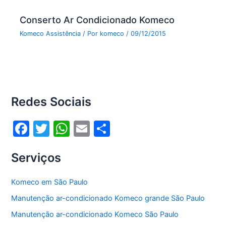
Conserto Ar Condicionado Komeco
Komeco Assistência
/ Por
komeco
/
09/12/2015
Redes Sociais
F
T
W
E
S
a
w
h
m
h
Serviços
c
itt
at
ai
ar
e
er
s
l
e
Komeco em São Paulo
b
A
Manutenção ar-condicionado Komeco grande São Paulo
o
p
Manutenção ar-condicionado Komeco São Paulo
o
p