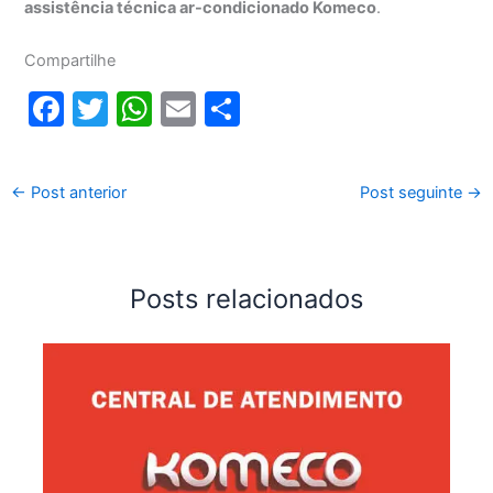
assistência técnica ar-condicionado Komeco
.
Compartilhe
F
T
W
E
S
a
w
h
m
h
c
itt
at
ai
ar
←
Post anterior
Post seguinte
→
e
er
s
l
e
b
A
o
p
Posts relacionados
o
p
k