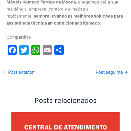
Móveis Komeco Parque da Mooca
, chegamos até a sua
residência, empresa, comércio e indústria
rapidamente,
sempre levando as melhores soluções para
assistência técnica ar-condicionado Komeco
.
Compartilhe
F
T
W
E
S
a
w
h
m
h
c
itt
at
ai
ar
←
Post anterior
Post seguinte
→
e
er
s
l
e
b
A
o
p
Posts relacionados
o
p
k