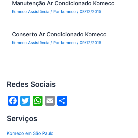
Manutenção Ar Condicionado Komeco
Komeco Assistência
/ Por
komeco
/
08/12/2015
Conserto Ar Condicionado Komeco
Komeco Assistência
/ Por
komeco
/
09/12/2015
Redes Sociais
F
T
W
E
S
a
w
h
m
h
Serviços
c
itt
at
ai
ar
e
er
s
l
e
Komeco em São Paulo