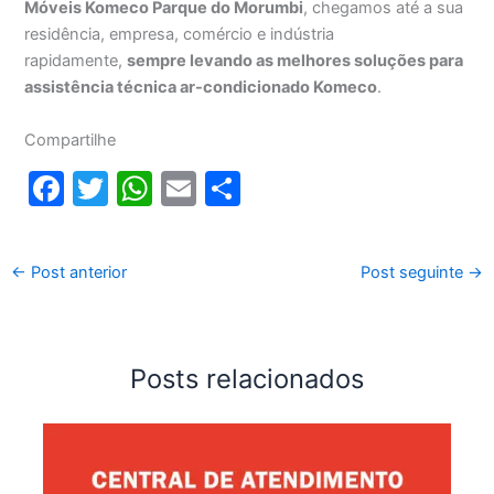
Móveis Komeco Parque do Morumbi
, chegamos até a sua
residência, empresa, comércio e indústria
rapidamente,
sempre levando as melhores soluções para
assistência técnica ar-condicionado Komeco
.
Compartilhe
F
T
W
E
S
a
w
h
m
h
c
itt
at
ai
ar
←
Post anterior
Post seguinte
→
e
er
s
l
e
b
A
o
p
Posts relacionados
o
p
k