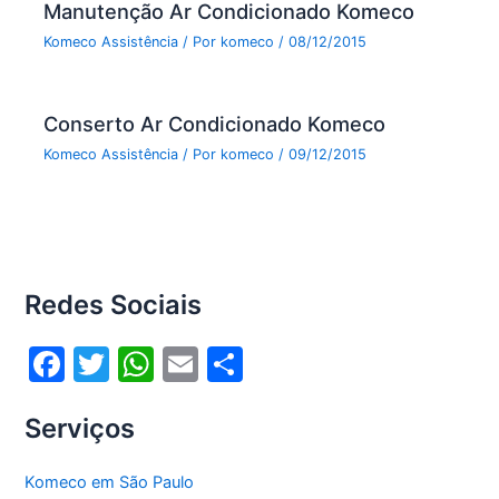
Manutenção Ar Condicionado Komeco
Komeco Assistência
/ Por
komeco
/
08/12/2015
Conserto Ar Condicionado Komeco
Komeco Assistência
/ Por
komeco
/
09/12/2015
Redes Sociais
F
T
W
E
S
a
w
h
m
h
Serviços
c
itt
at
ai
ar
e
er
s
l
e
Komeco em São Paulo