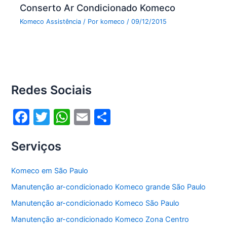
Conserto Ar Condicionado Komeco
Komeco Assistência
/ Por
komeco
/
09/12/2015
Redes Sociais
F
T
W
E
S
a
w
h
m
h
Serviços
c
itt
at
ai
ar
e
er
s
l
e
Komeco em São Paulo
b
A
Manutenção ar-condicionado Komeco grande São Paulo
o
p
Manutenção ar-condicionado Komeco São Paulo
o
p
Manutenção ar-condicionado Komeco Zona Centro