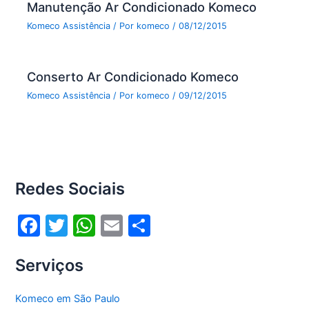
Manutenção Ar Condicionado Komeco
Komeco Assistência
/ Por
komeco
/
08/12/2015
Conserto Ar Condicionado Komeco
Komeco Assistência
/ Por
komeco
/
09/12/2015
Redes Sociais
F
T
W
E
S
a
w
h
m
h
Serviços
c
itt
at
ai
ar
e
er
s
l
e
Komeco em São Paulo