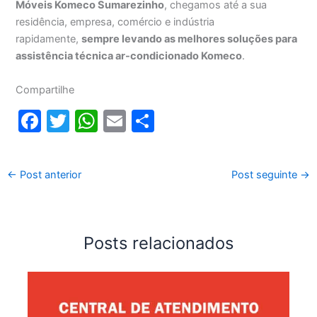
Móveis Komeco Sumarezinho
, chegamos até a sua
residência, empresa, comércio e indústria
rapidamente,
sempre levando as melhores soluções para
assistência técnica ar-condicionado Komeco
.
Compartilhe
F
T
W
E
S
a
w
h
m
h
c
itt
at
ai
ar
←
Post anterior
Post seguinte
→
e
er
s
l
e
b
A
o
p
Posts relacionados
o
p
k