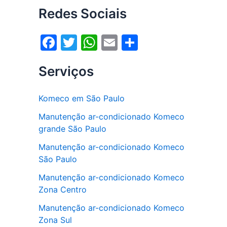
Redes Sociais
F
T
W
E
S
a
w
h
m
h
Serviços
c
itt
at
ai
ar
e
er
s
l
e
Komeco em São Paulo
b
A
Manutenção ar-condicionado Komeco
o
p
grande São Paulo
o
p
Manutenção ar-condicionado Komeco
k
São Paulo
Manutenção ar-condicionado Komeco
Zona Centro
Manutenção ar-condicionado Komeco
Zona Sul