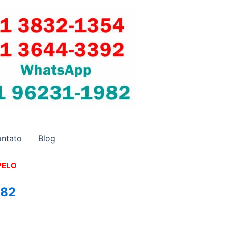
ntato
Blog
PELO
982