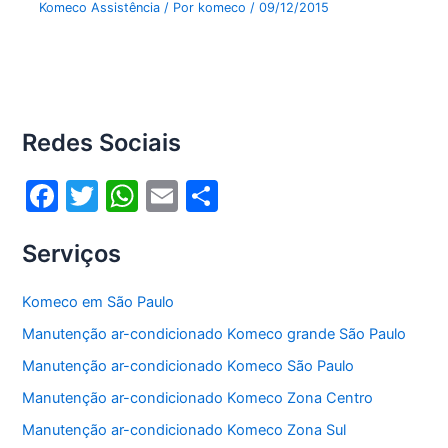
Komeco Assistência
/ Por
komeco
/
09/12/2015
Redes Sociais
F
T
W
E
S
a
w
h
m
h
Serviços
c
itt
at
ai
ar
e
er
s
l
e
Komeco em São Paulo
b
A
Manutenção ar-condicionado Komeco grande São Paulo
o
p
Manutenção ar-condicionado Komeco São Paulo
o
p
Manutenção ar-condicionado Komeco Zona Centro
k
Manutenção ar-condicionado Komeco Zona Sul