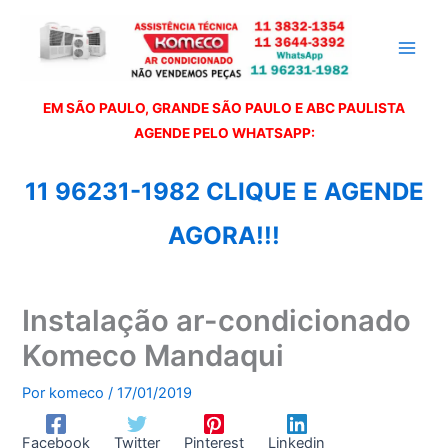
Ir
para
o
conteúdo
EM SÃO PAULO, GRANDE SÃO PAULO E ABC PAULISTA
A
GENDE PELO WHATSAPP:
11 96231-1982 CLIQUE E AGENDE
AGORA!!!
Instalação ar-condicionado
Komeco Mandaqui
Por
komeco
/
17/01/2019
Facebook
Twitter
Pinterest
Linkedin