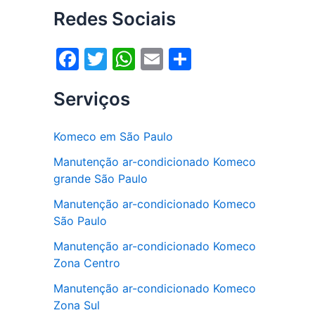
Redes Sociais
F
T
W
E
S
a
w
h
m
h
Serviços
c
itt
at
ai
ar
e
er
s
l
e
Komeco em São Paulo
b
A
Manutenção ar-condicionado Komeco
o
p
grande São Paulo
o
p
Manutenção ar-condicionado Komeco
k
São Paulo
Manutenção ar-condicionado Komeco
Zona Centro
Manutenção ar-condicionado Komeco
Zona Sul