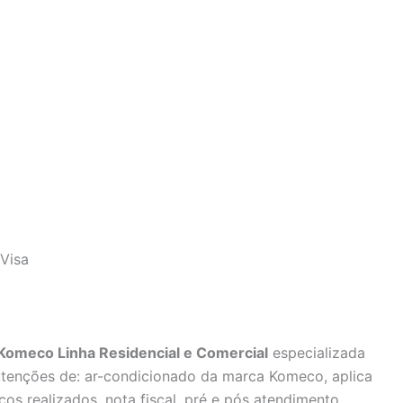
Visa
 Komeco Linha Residencial e Comercial
especializada
utenções de: ar-condicionado da marca Komeco, aplica
ços realizados, nota fiscal, pré e pós atendimento.