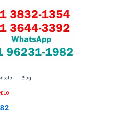
ntato
Blog
PELO
982