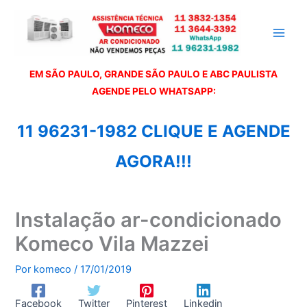
Ir
para
o
conteúdo
EM SÃO PAULO, GRANDE SÃO PAULO E ABC PAULISTA
A
GENDE PELO WHATSAPP:
11 96231-1982 CLIQUE E AGENDE
AGORA!!!
Instalação ar-condicionado
Komeco Vila Mazzei
Por
komeco
/
17/01/2019
Facebook
Twitter
Pinterest
Linkedin