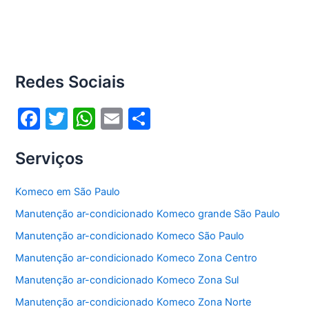
Redes Sociais
F
T
W
E
S
a
w
h
m
h
Serviços
c
itt
at
ai
ar
e
er
s
l
e
Komeco em São Paulo
b
A
Manutenção ar-condicionado Komeco grande São Paulo
o
p
Manutenção ar-condicionado Komeco São Paulo
o
p
Manutenção ar-condicionado Komeco Zona Centro
k
Manutenção ar-condicionado Komeco Zona Sul
Manutenção ar-condicionado Komeco Zona Norte