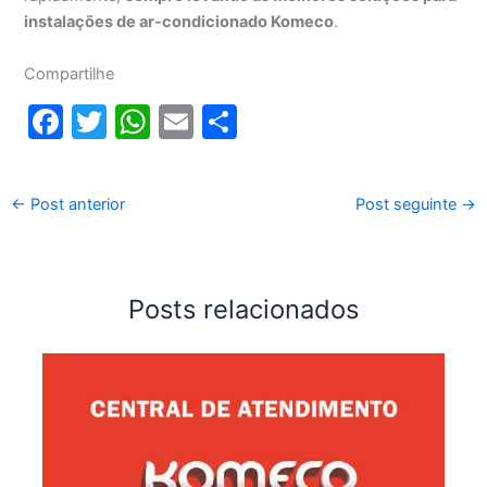
instalações de ar-condicionado Komeco
.
Compartilhe
F
T
W
E
S
a
w
h
m
h
c
itt
at
ai
ar
←
Post anterior
Post seguinte
→
e
er
s
l
e
b
A
o
p
Posts relacionados
o
p
k