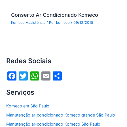
Conserto Ar Condicionado Komeco
Komeco Assistência
/ Por
komeco
/
09/12/2015
Redes Sociais
F
T
W
E
S
a
w
h
m
h
Serviços
c
itt
at
ai
ar
e
er
s
l
e
Komeco em São Paulo
b
A
Manutenção ar-condicionado Komeco grande São Paulo
o
p
Manutenção ar-condicionado Komeco São Paulo