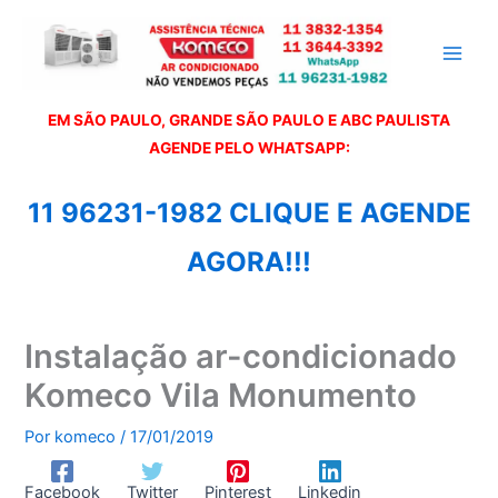
Ir
para
o
conteúdo
EM SÃO PAULO, GRANDE SÃO PAULO E ABC PAULISTA
A
GENDE PELO WHATSAPP:
11 96231-1982 CLIQUE E AGENDE
AGORA!!!
Instalação ar-condicionado
Komeco Vila Monumento
Por
komeco
/
17/01/2019
Facebook
Twitter
Pinterest
Linkedin