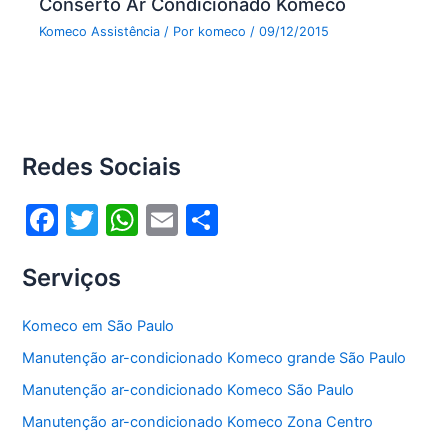
Conserto Ar Condicionado Komeco
Komeco Assistência
/ Por
komeco
/
09/12/2015
Redes Sociais
F
T
W
E
S
a
w
h
m
h
Serviços
c
itt
at
ai
ar
e
er
s
l
e
Komeco em São Paulo
b
A
Manutenção ar-condicionado Komeco grande São Paulo
o
p
Manutenção ar-condicionado Komeco São Paulo
o
p
Manutenção ar-condicionado Komeco Zona Centro
k