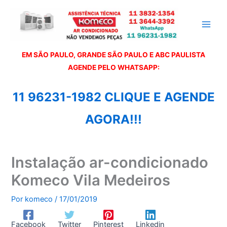
Ir
para
o
conteúdo
EM SÃO PAULO, GRANDE SÃO PAULO E ABC PAULISTA
A
GENDE PELO WHATSAPP:
11 96231-1982 CLIQUE E AGENDE
AGORA!!!
Instalação ar-condicionado
Komeco Vila Medeiros
Por
komeco
/
17/01/2019
Facebook
Twitter
Pinterest
Linkedin