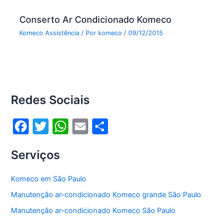
Conserto Ar Condicionado Komeco
Komeco Assistência
/ Por
komeco
/
09/12/2015
Redes Sociais
F
T
W
E
S
a
w
h
m
h
Serviços
c
itt
at
ai
ar
e
er
s
l
e
Komeco em São Paulo
b
A
Manutenção ar-condicionado Komeco grande São Paulo
o
p
Manutenção ar-condicionado Komeco São Paulo
o
p