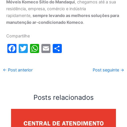
Móveis Komeco Sítio do Mandaqui
, chegamos até a sua
residência, empresa, comércio e indústria
rapidamente,
sempre levando as melhores soluções para
manutenção ar-condicionado Komeco
.
Compartilhe
F
T
W
E
S
a
w
h
m
h
c
itt
at
ai
ar
←
Post anterior
Post seguinte
→
e
er
s
l
e
b
A
o
p
Posts relacionados
o
p
k