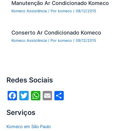
Manutenção Ar Condicionado Komeco
Komeco Assistência
/ Por
komeco
/
08/12/2015
Conserto Ar Condicionado Komeco
Komeco Assistência
/ Por
komeco
/
09/12/2015
Redes Sociais
F
T
W
E
S
a
w
h
m
h
Serviços
c
itt
at
ai
ar
e
er
s
l
e
Komeco em São Paulo