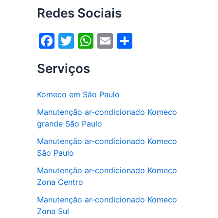
Redes Sociais
F
T
W
E
S
a
w
h
m
h
Serviços
c
itt
at
ai
ar
e
er
s
l
e
Komeco em São Paulo
b
A
Manutenção ar-condicionado Komeco
o
p
grande São Paulo
o
p
Manutenção ar-condicionado Komeco
k
São Paulo
Manutenção ar-condicionado Komeco
Zona Centro
Manutenção ar-condicionado Komeco
Zona Sul