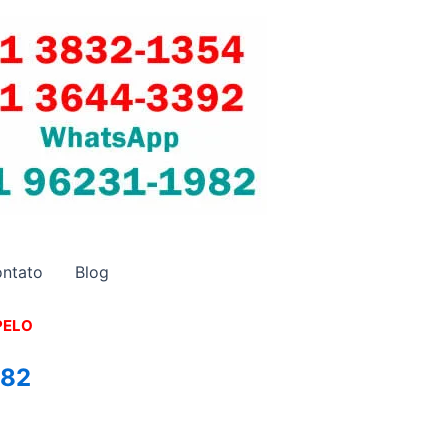
ntato
Blog
PELO
982