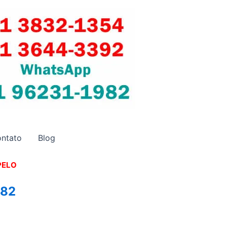
ntato
Blog
PELO
982