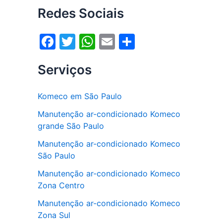
Redes Sociais
F
T
W
E
S
a
w
h
m
h
Serviços
c
itt
at
ai
ar
e
er
s
l
e
Komeco em São Paulo
b
A
Manutenção ar-condicionado Komeco
o
p
grande São Paulo
o
p
Manutenção ar-condicionado Komeco
k
São Paulo
Manutenção ar-condicionado Komeco
Zona Centro
Manutenção ar-condicionado Komeco
Zona Sul