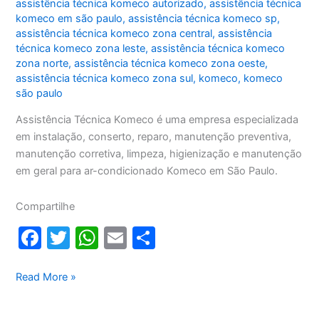
assistência técnica komeco autorizado
,
assistência técnica
komeco em são paulo
,
assistência técnica komeco sp
,
assistência técnica komeco zona central
,
assistência
técnica komeco zona leste
,
assistência técnica komeco
zona norte
,
assistência técnica komeco zona oeste
,
assistência técnica komeco zona sul
,
komeco
,
komeco
são paulo
Assistência Técnica Komeco é uma empresa especializada
em instalação, conserto, reparo, manutenção preventiva,
manutenção corretiva, limpeza, higienização e manutenção
em geral para ar-condicionado Komeco em São Paulo.
Compartilhe
F
T
W
E
S
a
w
h
m
h
c
itt
at
ai
ar
Assistência
Read More »
Técnica
e
er
s
l
e
Komeco