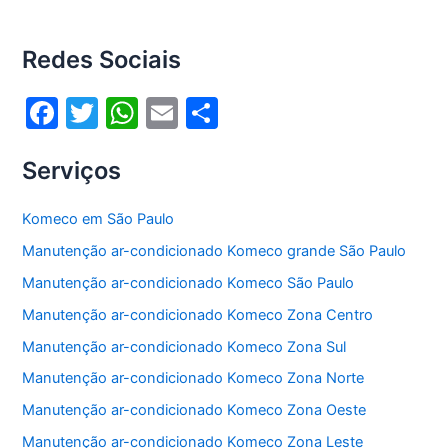
b
A
o
p
Redes Sociais
o
p
k
F
T
W
E
S
a
w
h
m
h
Serviços
c
itt
at
ai
ar
e
er
s
l
e
Komeco em São Paulo
b
A
Manutenção ar-condicionado Komeco grande São Paulo
o
p
Manutenção ar-condicionado Komeco São Paulo
o
p
Manutenção ar-condicionado Komeco Zona Centro
k
Manutenção ar-condicionado Komeco Zona Sul
Manutenção ar-condicionado Komeco Zona Norte
Manutenção ar-condicionado Komeco Zona Oeste
Manutenção ar-condicionado Komeco Zona Leste