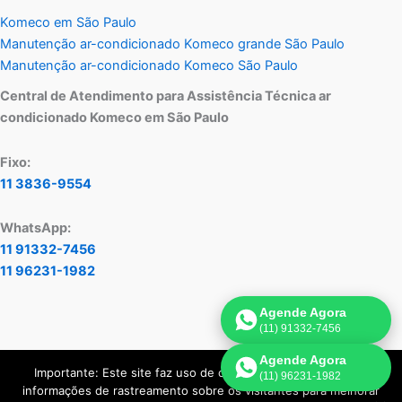
Komeco em São Paulo
Manutenção ar-condicionado Komeco grande São Paulo
Manutenção ar-condicionado Komeco São Paulo
Central de Atendimento para Assistência Técnica ar
condicionado Komeco em São Paulo
Fixo:
11 3836-9554
WhatsApp:
11 91332-7456
11 96231-1982
Agende Agora
(11) 91332-7456
Agende Agora
Importante: Este site faz uso de cookies que podem conter
(11) 96231-1982
Copyright © 2026 Assistência Técnica Ar-Condicionado Komeco
informações de rastreamento sobre os visitantes para melhorar