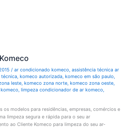
 Komeco
2015
/
ar condicionado komeco
,
assistência técnica ar
 técnica
,
komeco autorizada
,
komeco em são paulo
,
ona leste
,
komeco zona norte
,
komeco zona oeste
,
o komeco
,
limpeza condicionador de ar komeco
,
 os modelos para residências, empresas, comércios e
ma limpeza segura e rápida para o seu ar
nto ao Cliente Komeco para limpeza do seu ar-