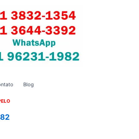
ntato
Blog
PELO
982