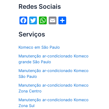
Redes Sociais
F
T
W
E
S
a
w
h
m
h
Serviços
c
itt
at
ai
ar
e
er
s
l
e
Komeco em São Paulo
b
A
Manutenção ar-condicionado Komeco
o
p
grande São Paulo
o
p
Manutenção ar-condicionado Komeco
k
São Paulo
Manutenção ar-condicionado Komeco
Zona Centro
Manutenção ar-condicionado Komeco
Zona Sul