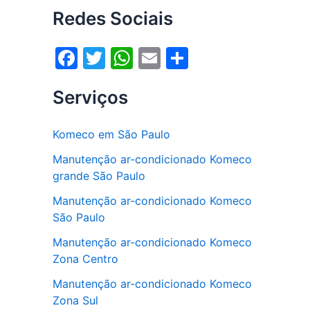
Redes Sociais
F
T
W
E
S
a
w
h
m
h
Serviços
c
itt
at
ai
ar
e
er
s
l
e
Komeco em São Paulo
b
A
Manutenção ar-condicionado Komeco
o
p
grande São Paulo
o
p
Manutenção ar-condicionado Komeco
k
São Paulo
Manutenção ar-condicionado Komeco
Zona Centro
Manutenção ar-condicionado Komeco
Zona Sul