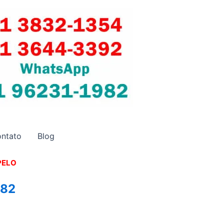
ntato
Blog
PELO
982