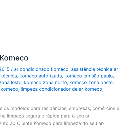
 Komeco
2015
/
ar condicionado komeco
,
assistência técnica ar
 técnica
,
komeco autorizada
,
komeco em são paulo
,
ona leste
,
komeco zona norte
,
komeco zona oeste
,
o komeco
,
limpeza condicionador de ar komeco
,
 os modelos para residências, empresas, comércios e
ma limpeza segura e rápida para o seu ar
nto ao Cliente Komeco para limpeza do seu ar-