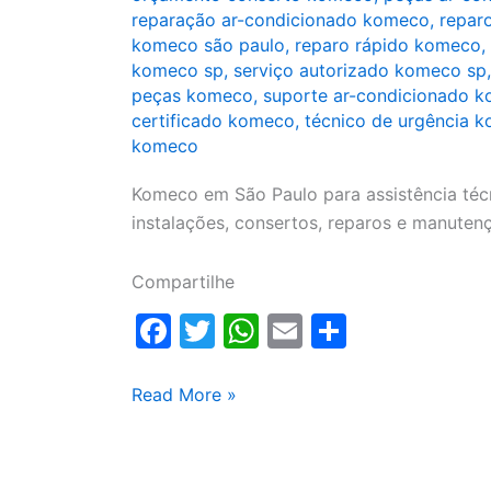
reparação ar-condicionado komeco
,
repar
komeco são paulo
,
reparo rápido komeco
,
komeco sp
,
serviço autorizado komeco sp
peças komeco
,
suporte ar-condicionado 
certificado komeco
,
técnico de urgência 
komeco
Komeco em São Paulo para assistência técn
instalações, consertos, reparos e manute
Compartilhe
F
T
W
E
S
a
w
h
m
h
c
itt
at
ai
ar
Komeco
Read More »
em
e
er
s
l
e
São
b
A
Paulo