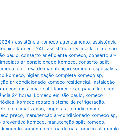
/2024
/
assistência komeco agendamento
,
assistência
 técnica komeco 24h
,
assistência técnica komeco são
ão paulo
,
conserto ar eficiente komeco
,
conserto ar-
 imediato ar-condicionado komeco
,
conserto split
komeco
,
empresa de manutenção komeco
,
especialista
ado komeco
,
higienização completa komeco sp
,
ação ar-condicionado komeco residencial
,
instalação
l komeco
,
instalação split komeco são paulo
,
komeco
ência 24 horas
,
komeco em são paulo
,
komeco
iódica
,
komeco reparo sistema de refrigeração
,
ta em climatização
,
limpeza ar condicionado
meco preço
,
manutenção ar-condicionado komeco sp
,
 preventiva komeco
,
manutenção split komeco
,
ndicionado komeco
,
recarga de gás komeco são paulo
,