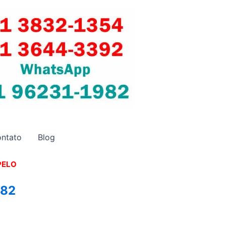
ntato
Blog
PELO
982