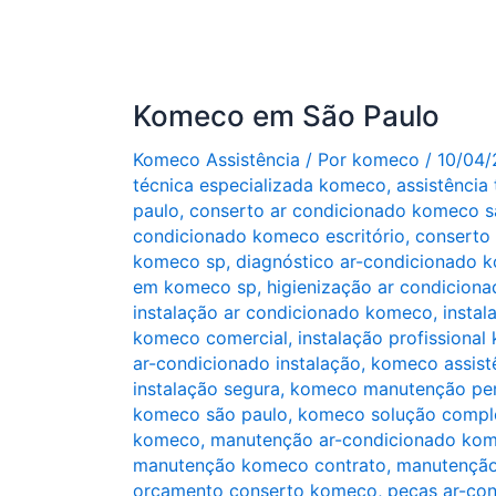
Komeco em São Paulo
Komeco Assistência
/ Por
komeco
/
10/04
técnica especializada komeco
,
assistência
paulo
,
conserto ar condicionado komeco s
condicionado komeco escritório
,
conserto
komeco sp
,
diagnóstico ar-condicionado 
em komeco sp
,
higienização ar condicion
instalação ar condicionado komeco
,
instal
komeco comercial
,
instalação profissiona
ar-condicionado instalação
,
komeco assist
instalação segura
,
komeco manutenção per
komeco são paulo
,
komeco solução comple
komeco
,
manutenção ar-condicionado ko
manutenção komeco contrato
,
manutenção
orçamento conserto komeco
,
peças ar-co