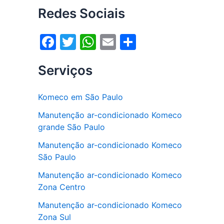
Redes Sociais
F
T
W
E
S
a
w
h
m
h
Serviços
c
itt
at
ai
ar
e
er
s
l
e
Komeco em São Paulo
b
A
Manutenção ar-condicionado Komeco
o
p
grande São Paulo
o
p
Manutenção ar-condicionado Komeco
k
São Paulo
Manutenção ar-condicionado Komeco
Zona Centro
Manutenção ar-condicionado Komeco
Zona Sul