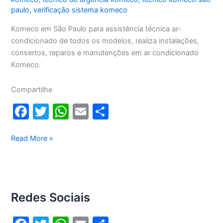
paulo
,
verificação sistema komeco
Komeco em São Paulo para assistência técnica ar-
condicionado de todos os modelos, realiza instalações,
consertos, reparos e manutenções em ar condicionado
Komeco.
Compartilhe
F
T
W
E
S
a
w
h
m
h
c
itt
at
ai
ar
Komeco
Read More »
em
e
er
s
l
e
São
b
A
Paulo
o
p
Redes Sociais
o
p
k