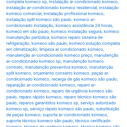
completa komeco sp
,
instalação ar condicionado komeco
,
instalação ar-condicionado komeco residencial
,
instalação
komeco comercial
,
instalação profissional komeco
,
instalação split komeco são paulo
,
komeco ar-
condicionado instalação
,
komeco assistência 24 horas
,
komeco em são paulo
,
komeco instalação segura
,
komeco
manutenção periódica
,
komeco reparo sistema de
refrigeração
,
komeco são paulo
,
komeco solução completa
em climatização
,
limpeza ar condicionado komeco
,
manutenção ar-condicionado komeco preço
,
manutenção
ar-condicionado komeco sp
,
manutenção komeco
contrato
,
manutenção preventiva komeco
,
manutenção
split komeco
,
orçamento conserto komeco
,
peças ar-
condicionado komeco
,
recarga de gás komeco são paulo
,
reparação ar-condicionado komeco
,
reparo ar-
condicionado komeco
,
reparo de urgência komeco são
paulo
,
reparo rápido komeco
,
reparo técnico komeco são
paulo
,
reparos garantidos komeco sp
,
serviço autorizado
komeco sp
,
serviço rápido komeco são paulo
,
substituição
de peças komeco
,
suporte ar-condicionado komeco
,
suporte técnico komeco são paulo
,
técnico certificado
komeco
,
técnico de urgência komeco
,
técnico komeco são