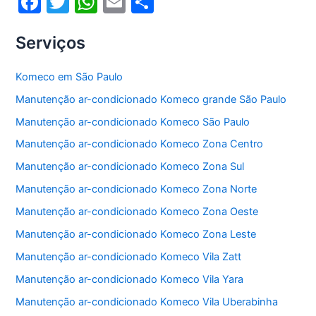
F
T
W
E
S
a
w
h
m
h
Serviços
c
itt
at
ai
ar
e
er
s
l
e
Komeco em São Paulo
b
A
Manutenção ar-condicionado Komeco grande São Paulo
o
p
Manutenção ar-condicionado Komeco São Paulo
o
p
Manutenção ar-condicionado Komeco Zona Centro
k
Manutenção ar-condicionado Komeco Zona Sul
Manutenção ar-condicionado Komeco Zona Norte
Manutenção ar-condicionado Komeco Zona Oeste
Manutenção ar-condicionado Komeco Zona Leste
Manutenção ar-condicionado Komeco Vila Zatt
Manutenção ar-condicionado Komeco Vila Yara
Manutenção ar-condicionado Komeco Vila Uberabinha