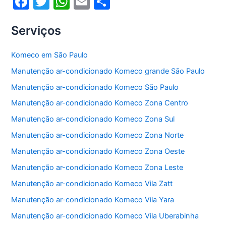
F
T
W
E
S
a
w
h
m
h
Serviços
c
itt
at
ai
ar
e
er
s
l
e
Komeco em São Paulo
b
A
Manutenção ar-condicionado Komeco grande São Paulo
o
p
Manutenção ar-condicionado Komeco São Paulo
o
p
Manutenção ar-condicionado Komeco Zona Centro
k
Manutenção ar-condicionado Komeco Zona Sul
Manutenção ar-condicionado Komeco Zona Norte
Manutenção ar-condicionado Komeco Zona Oeste
Manutenção ar-condicionado Komeco Zona Leste
Manutenção ar-condicionado Komeco Vila Zatt
Manutenção ar-condicionado Komeco Vila Yara
Manutenção ar-condicionado Komeco Vila Uberabinha