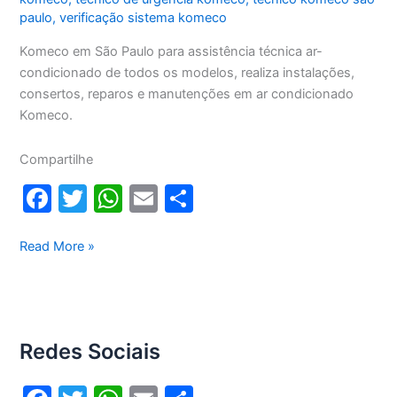
paulo
,
verificação sistema komeco
Komeco em São Paulo para assistência técnica ar-
condicionado de todos os modelos, realiza instalações,
consertos, reparos e manutenções em ar condicionado
Komeco.
Compartilhe
F
T
W
E
S
a
w
h
m
h
c
itt
at
ai
ar
Komeco
Read More »
em
e
er
s
l
e
São
b
A
Paulo
o
p
Redes Sociais
o
p
k