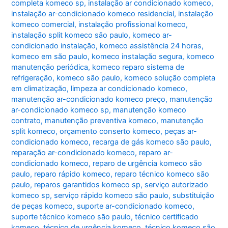
completa komeco sp
,
instalação ar condicionado komeco
,
instalação ar-condicionado komeco residencial
,
instalação
komeco comercial
,
instalação profissional komeco
,
instalação split komeco são paulo
,
komeco ar-
condicionado instalação
,
komeco assistência 24 horas
,
komeco em são paulo
,
komeco instalação segura
,
komeco
manutenção periódica
,
komeco reparo sistema de
refrigeração
,
komeco são paulo
,
komeco solução completa
em climatização
,
limpeza ar condicionado komeco
,
manutenção ar-condicionado komeco preço
,
manutenção
ar-condicionado komeco sp
,
manutenção komeco
contrato
,
manutenção preventiva komeco
,
manutenção
split komeco
,
orçamento conserto komeco
,
peças ar-
condicionado komeco
,
recarga de gás komeco são paulo
,
reparação ar-condicionado komeco
,
reparo ar-
condicionado komeco
,
reparo de urgência komeco são
paulo
,
reparo rápido komeco
,
reparo técnico komeco são
paulo
,
reparos garantidos komeco sp
,
serviço autorizado
komeco sp
,
serviço rápido komeco são paulo
,
substituição
de peças komeco
,
suporte ar-condicionado komeco
,
suporte técnico komeco são paulo
,
técnico certificado
komeco
,
técnico de urgência komeco
,
técnico komeco são