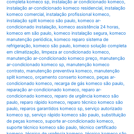
completa komeco sp
,
instalação ar condicionado komeco
,
instalação ar-condicionado komeco residencial
,
instalação
komeco comercial
,
instalação profissional komeco
,
instalação split komeco são paulo
,
komeco ar-
condicionado instalação
,
komeco assistência 24 horas
,
komeco em são paulo
,
komeco instalação segura
,
komeco
manutenção periódica
,
komeco reparo sistema de
refrigeração
,
komeco são paulo
,
komeco solução completa
em climatização
,
limpeza ar condicionado komeco
,
manutenção ar-condicionado komeco preço
,
manutenção
ar-condicionado komeco sp
,
manutenção komeco
contrato
,
manutenção preventiva komeco
,
manutenção
split komeco
,
orçamento conserto komeco
,
peças ar-
condicionado komeco
,
recarga de gás komeco são paulo
,
reparação ar-condicionado komeco
,
reparo ar-
condicionado komeco
,
reparo de urgência komeco são
paulo
,
reparo rápido komeco
,
reparo técnico komeco são
paulo
,
reparos garantidos komeco sp
,
serviço autorizado
komeco sp
,
serviço rápido komeco são paulo
,
substituição
de peças komeco
,
suporte ar-condicionado komeco
,
suporte técnico komeco são paulo
,
técnico certificado
komeco
,
técnico de urgência komeco
,
técnico komeco são