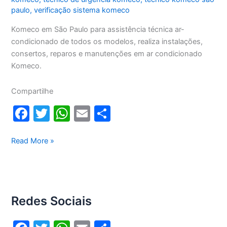
paulo
,
verificação sistema komeco
Komeco em São Paulo para assistência técnica ar-
condicionado de todos os modelos, realiza instalações,
consertos, reparos e manutenções em ar condicionado
Komeco.
Compartilhe
F
T
W
E
S
a
w
h
m
h
c
itt
at
ai
ar
Komeco
Read More »
em
e
er
s
l
e
São
b
A
Paulo
o
p
Redes Sociais
o
p
k