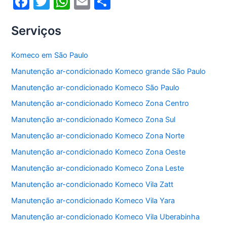
F
T
W
E
S
a
w
h
m
h
Serviços
c
itt
at
ai
ar
e
er
s
l
e
Komeco em São Paulo
b
A
Manutenção ar-condicionado Komeco grande São Paulo
o
p
Manutenção ar-condicionado Komeco São Paulo
o
p
Manutenção ar-condicionado Komeco Zona Centro
k
Manutenção ar-condicionado Komeco Zona Sul
Manutenção ar-condicionado Komeco Zona Norte
Manutenção ar-condicionado Komeco Zona Oeste
Manutenção ar-condicionado Komeco Zona Leste
Manutenção ar-condicionado Komeco Vila Zatt
Manutenção ar-condicionado Komeco Vila Yara
Manutenção ar-condicionado Komeco Vila Uberabinha