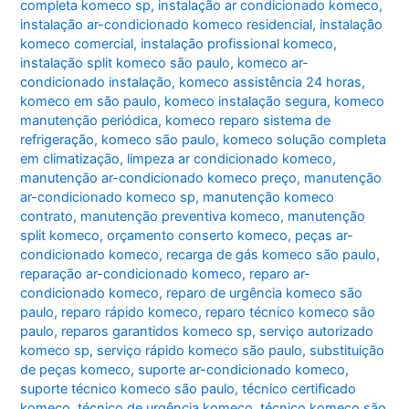
completa komeco sp
,
instalação ar condicionado komeco
,
instalação ar-condicionado komeco residencial
,
instalação
komeco comercial
,
instalação profissional komeco
,
instalação split komeco são paulo
,
komeco ar-
condicionado instalação
,
komeco assistência 24 horas
,
komeco em são paulo
,
komeco instalação segura
,
komeco
manutenção periódica
,
komeco reparo sistema de
refrigeração
,
komeco são paulo
,
komeco solução completa
em climatização
,
limpeza ar condicionado komeco
,
manutenção ar-condicionado komeco preço
,
manutenção
ar-condicionado komeco sp
,
manutenção komeco
contrato
,
manutenção preventiva komeco
,
manutenção
split komeco
,
orçamento conserto komeco
,
peças ar-
condicionado komeco
,
recarga de gás komeco são paulo
,
reparação ar-condicionado komeco
,
reparo ar-
condicionado komeco
,
reparo de urgência komeco são
paulo
,
reparo rápido komeco
,
reparo técnico komeco são
paulo
,
reparos garantidos komeco sp
,
serviço autorizado
komeco sp
,
serviço rápido komeco são paulo
,
substituição
de peças komeco
,
suporte ar-condicionado komeco
,
suporte técnico komeco são paulo
,
técnico certificado
komeco
,
técnico de urgência komeco
,
técnico komeco são