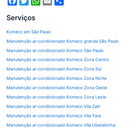
F
T
W
E
S
a
w
h
m
h
Serviços
c
itt
at
ai
ar
e
er
s
l
e
Komeco em São Paulo
b
A
Manutenção ar-condicionado Komeco grande São Paulo
o
p
Manutenção ar-condicionado Komeco São Paulo
o
p
Manutenção ar-condicionado Komeco Zona Centro
k
Manutenção ar-condicionado Komeco Zona Sul
Manutenção ar-condicionado Komeco Zona Norte
Manutenção ar-condicionado Komeco Zona Oeste
Manutenção ar-condicionado Komeco Zona Leste
Manutenção ar-condicionado Komeco Vila Zatt
Manutenção ar-condicionado Komeco Vila Yara
Manutenção ar-condicionado Komeco Vila Uberabinha