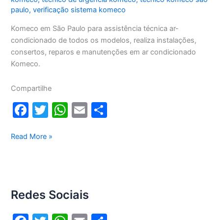
paulo
,
verificação sistema komeco
Komeco em São Paulo para assistência técnica ar-
condicionado de todos os modelos, realiza instalações,
consertos, reparos e manutenções em ar condicionado
Komeco.
Compartilhe
F
T
W
E
S
a
w
h
m
h
c
itt
at
ai
ar
Komeco
Read More »
em
e
er
s
l
e
São
b
A
Paulo
o
p
Redes Sociais
o
p
k