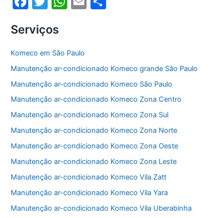
F
T
W
E
S
a
w
h
m
h
Serviços
c
itt
at
ai
ar
e
er
s
l
e
Komeco em São Paulo
b
A
Manutenção ar-condicionado Komeco grande São Paulo
o
p
Manutenção ar-condicionado Komeco São Paulo
o
p
Manutenção ar-condicionado Komeco Zona Centro
k
Manutenção ar-condicionado Komeco Zona Sul
Manutenção ar-condicionado Komeco Zona Norte
Manutenção ar-condicionado Komeco Zona Oeste
Manutenção ar-condicionado Komeco Zona Leste
Manutenção ar-condicionado Komeco Vila Zatt
Manutenção ar-condicionado Komeco Vila Yara
Manutenção ar-condicionado Komeco Vila Uberabinha