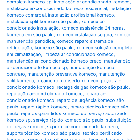
completa komeco sp
,
instalação ar condicionado komeco
,
instalação ar-condicionado komeco residencial
,
instalação
komeco comercial
,
instalação profissional komeco
,
instalação split komeco são paulo
,
komeco ar-
condicionado instalação
,
komeco assistência 24 horas
,
komeco em são paulo
,
komeco instalação segura
,
komeco
manutenção periódica
,
komeco reparo sistema de
refrigeração
,
komeco são paulo
,
komeco solução completa
em climatização
,
limpeza ar condicionado komeco
,
manutenção ar-condicionado komeco preço
,
manutenção
ar-condicionado komeco sp
,
manutenção komeco
contrato
,
manutenção preventiva komeco
,
manutenção
split komeco
,
orçamento conserto komeco
,
peças ar-
condicionado komeco
,
recarga de gás komeco são paulo
,
reparação ar-condicionado komeco
,
reparo ar-
condicionado komeco
,
reparo de urgência komeco são
paulo
,
reparo rápido komeco
,
reparo técnico komeco são
paulo
,
reparos garantidos komeco sp
,
serviço autorizado
komeco sp
,
serviço rápido komeco são paulo
,
substituição
de peças komeco
,
suporte ar-condicionado komeco
,
suporte técnico komeco são paulo
,
técnico certificado
komeco
,
técnico de urgência komeco
,
técnico komeco são