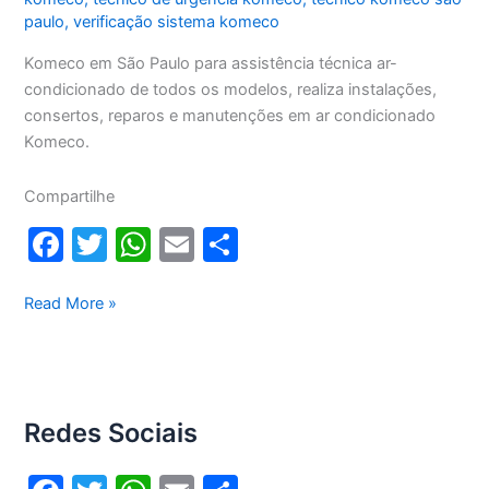
paulo
,
verificação sistema komeco
Komeco em São Paulo para assistência técnica ar-
condicionado de todos os modelos, realiza instalações,
consertos, reparos e manutenções em ar condicionado
Komeco.
Compartilhe
F
T
W
E
S
a
w
h
m
h
c
itt
at
ai
ar
Komeco
Read More »
em
e
er
s
l
e
São
b
A
Paulo
o
p
Redes Sociais
o
p
k