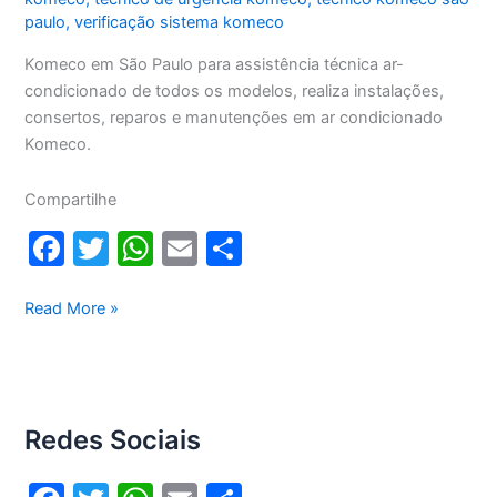
paulo
,
verificação sistema komeco
Komeco em São Paulo para assistência técnica ar-
condicionado de todos os modelos, realiza instalações,
consertos, reparos e manutenções em ar condicionado
Komeco.
Compartilhe
F
T
W
E
S
a
w
h
m
h
c
itt
at
ai
ar
Komeco
Read More »
em
e
er
s
l
e
São
b
A
Paulo
o
p
Redes Sociais
o
p
k