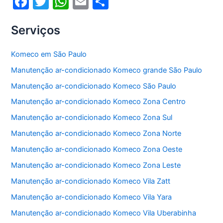
F
T
W
E
S
a
w
h
m
h
Serviços
c
itt
at
ai
ar
e
er
s
l
e
Komeco em São Paulo
b
A
Manutenção ar-condicionado Komeco grande São Paulo
o
p
Manutenção ar-condicionado Komeco São Paulo
o
p
Manutenção ar-condicionado Komeco Zona Centro
k
Manutenção ar-condicionado Komeco Zona Sul
Manutenção ar-condicionado Komeco Zona Norte
Manutenção ar-condicionado Komeco Zona Oeste
Manutenção ar-condicionado Komeco Zona Leste
Manutenção ar-condicionado Komeco Vila Zatt
Manutenção ar-condicionado Komeco Vila Yara
Manutenção ar-condicionado Komeco Vila Uberabinha