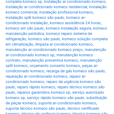
completa komeco sp
,
instalação ar condicionado komeco
,
instalação ar-condicionado komeco residencial
,
instalação
komeco comercial
,
instalação profissional komeco
,
instalação split komeco são paulo
,
komeco ar-
condicionado instalação
,
komeco assistência 24 horas
,
komeco em são paulo
,
komeco instalação segura
,
komeco
manutenção periódica
,
komeco reparo sistema de
refrigeração
,
komeco são paulo
,
komeco solução completa
em climatização
,
limpeza ar condicionado komeco
,
manutenção ar-condicionado komeco preço
,
manutenção
ar-condicionado komeco sp
,
manutenção komeco
contrato
,
manutenção preventiva komeco
,
manutenção
split komeco
,
orçamento conserto komeco
,
peças ar-
condicionado komeco
,
recarga de gás komeco são paulo
,
reparação ar-condicionado komeco
,
reparo ar-
condicionado komeco
,
reparo de urgência komeco são
paulo
,
reparo rápido komeco
,
reparo técnico komeco são
paulo
,
reparos garantidos komeco sp
,
serviço autorizado
komeco sp
,
serviço rápido komeco são paulo
,
substituição
de peças komeco
,
suporte ar-condicionado komeco
,
suporte técnico komeco são paulo
,
técnico certificado
komeco
,
técnico de urgência komeco
,
técnico komeco são