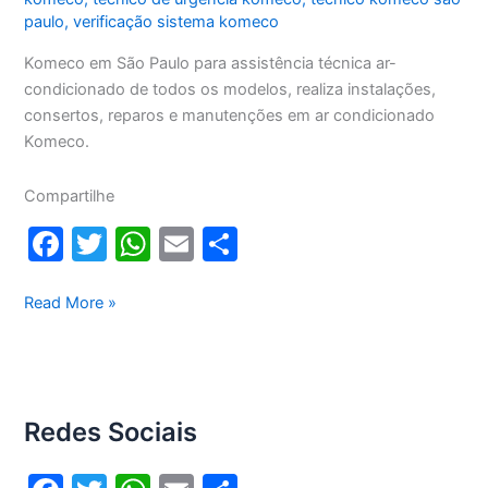
paulo
,
verificação sistema komeco
Komeco em São Paulo para assistência técnica ar-
condicionado de todos os modelos, realiza instalações,
consertos, reparos e manutenções em ar condicionado
Komeco.
Compartilhe
F
T
W
E
S
a
w
h
m
h
c
itt
at
ai
ar
Komeco
Read More »
em
e
er
s
l
e
São
b
A
Paulo
o
p
Redes Sociais
o
p
k