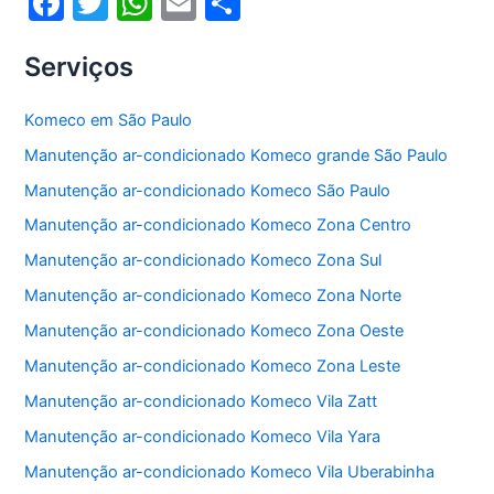
F
T
W
E
S
a
w
h
m
h
Serviços
c
itt
at
ai
ar
e
er
s
l
e
Komeco em São Paulo
b
A
Manutenção ar-condicionado Komeco grande São Paulo
o
p
Manutenção ar-condicionado Komeco São Paulo
o
p
Manutenção ar-condicionado Komeco Zona Centro
k
Manutenção ar-condicionado Komeco Zona Sul
Manutenção ar-condicionado Komeco Zona Norte
Manutenção ar-condicionado Komeco Zona Oeste
Manutenção ar-condicionado Komeco Zona Leste
Manutenção ar-condicionado Komeco Vila Zatt
Manutenção ar-condicionado Komeco Vila Yara
Manutenção ar-condicionado Komeco Vila Uberabinha