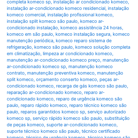
completa komeco sp
,
instalação ar condicionado komeco
,
instalação ar-condicionado komeco residencial
,
instalação
komeco comercial
,
instalação profissional komeco
,
instalação split komeco são paulo
,
komeco ar-
condicionado instalação
,
komeco assistência 24 horas
,
komeco em são paulo
,
komeco instalação segura
,
komeco
manutenção periódica
,
komeco reparo sistema de
refrigeração
,
komeco são paulo
,
komeco solução completa
em climatização
,
limpeza ar condicionado komeco
,
manutenção ar-condicionado komeco preço
,
manutenção
ar-condicionado komeco sp
,
manutenção komeco
contrato
,
manutenção preventiva komeco
,
manutenção
split komeco
,
orçamento conserto komeco
,
peças ar-
condicionado komeco
,
recarga de gás komeco são paulo
,
reparação ar-condicionado komeco
,
reparo ar-
condicionado komeco
,
reparo de urgência komeco são
paulo
,
reparo rápido komeco
,
reparo técnico komeco são
paulo
,
reparos garantidos komeco sp
,
serviço autorizado
komeco sp
,
serviço rápido komeco são paulo
,
substituição
de peças komeco
,
suporte ar-condicionado komeco
,
suporte técnico komeco são paulo
,
técnico certificado
komeco
,
técnico de urgência komeco
,
técnico komeco são